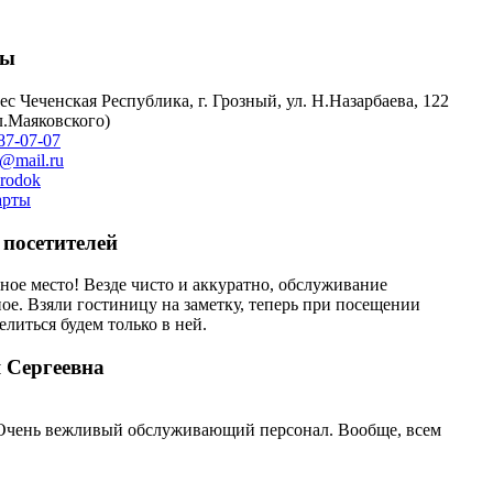
ты
Чеченская Республика, г. Грозный, ул. Н.Назарбаева, 122
л.Маяковского)
87-07-07
@mail.ru
rodok
арты
посетителей
ное место! Везде чисто и аккуратно, обслуживание
ое. Взяли гостиницу на заметку, теперь при посещении
елиться будем только в ней.
 Сергеевна
. Очень вежливый обслуживающий персонал. Вообще, всем